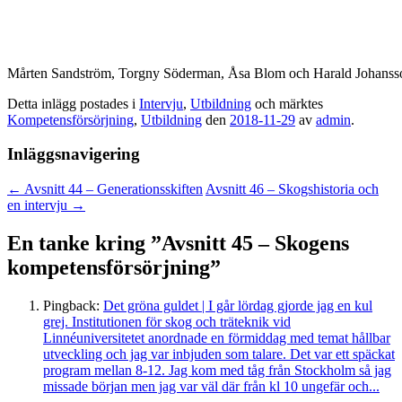
Mårten Sandström, Torgny Söderman, Åsa Blom och Harald Johanss
Detta inlägg postades i
Intervju
,
Utbildning
och märktes
Kompetensförsörjning
,
Utbildning
den
2018-11-29
av
admin
.
Inläggsnavigering
←
Avsnitt 44 – Generationsskiften
Avsnitt 46 – Skogshistoria och
en intervju
→
En tanke kring ”
Avsnitt 45 – Skogens
kompetensförsörjning
”
Pingback:
Det gröna guldet | I går lördag gjorde jag en kul
grej. Institutionen för skog och träteknik vid
Linnéuniversitetet anordnade en förmiddag med temat hållbar
utveckling och jag var inbjuden som talare. Det var ett späckat
program mellan 8-12. Jag kom med tåg från Stockholm så jag
missade början men jag var väl där från kl 10 ungefär och...