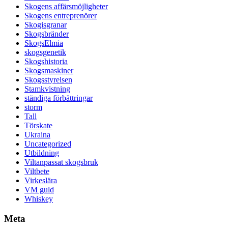
Skogens affärsmöjligheter
Skogens entreprenörer
Skogisgranar
Skogsbränder
SkogsElmia
skogsgenetik
Skogshistoria
Skogsmaskiner
Skogsstyrelsen
Stamkvistning
ständiga förbättringar
storm
Tall
Törskate
Ukraina
Uncategorized
Utbildning
Viltanpassat skogsbruk
Viltbete
Virkeslära
VM guld
Whiskey
Meta