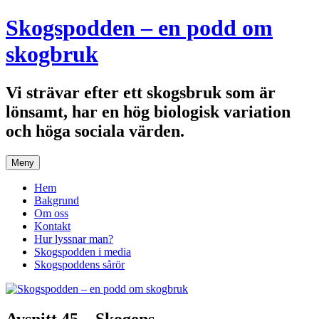
Hoppa
Skogspodden – en podd om
till
innehåll
skogbruk
Vi strävar efter ett skogsbruk som är
lönsamt, har en hög biologisk variation
och höga sociala värden.
Meny
Hem
Bakgrund
Om oss
Kontakt
Hur lyssnar man?
Skogspodden i media
Skogspoddens sårör
Avsnitt 45 – Skogens