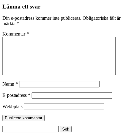
Lämna ett svar
Din e-postadress kommer inte publiceras.
Obligatoriska fält är
märkta
*
Kommentar
*
Namn
*
E-postadress
*
Webbplats
Sök
efter: