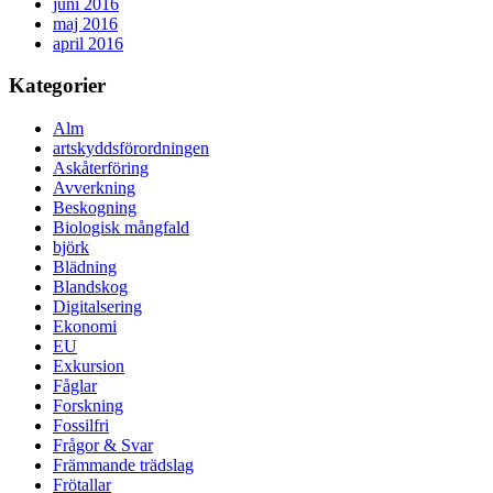
juni 2016
maj 2016
april 2016
Kategorier
Alm
artskyddsförordningen
Askåterföring
Avverkning
Beskogning
Biologisk mångfald
björk
Blädning
Blandskog
Digitalsering
Ekonomi
EU
Exkursion
Fåglar
Forskning
Fossilfri
Frågor & Svar
Främmande trädslag
Frötallar