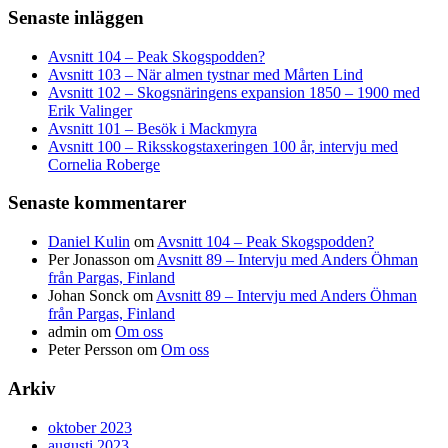
Senaste inläggen
Avsnitt 104 – Peak Skogspodden?
Avsnitt 103 – När almen tystnar med Mårten Lind
Avsnitt 102 – Skogsnäringens expansion 1850 – 1900 med
Erik Valinger
Avsnitt 101 – Besök i Mackmyra
Avsnitt 100 – Riksskogstaxeringen 100 år, intervju med
Cornelia Roberge
Senaste kommentarer
Daniel Kulin
om
Avsnitt 104 – Peak Skogspodden?
Per Jonasson
om
Avsnitt 89 – Intervju med Anders Öhman
från Pargas, Finland
Johan Sonck
om
Avsnitt 89 – Intervju med Anders Öhman
från Pargas, Finland
admin
om
Om oss
Peter Persson
om
Om oss
Arkiv
oktober 2023
augusti 2023