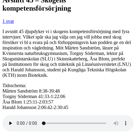
kompetensförsörjning
1 svar
I avsnitt 45 djupdyker vi i skogens kompetensförsörjning med fyra
intervjuer. Vilket spår ska jag välja om jag vill jobba med skog
försöker vi bl a svara på och förhoppningsvis kan podden ge en del
inspiration och vägledning. Möt Mårten Sandström, lärare på
Kvinnersta naturbruksgymnasium, Torgny Söderman, lektor på
Skogsmästarskolan (SLU) i Skinnskatteberg, Åsa Blom, prefekt
på Institutionen för skog och träteknik på Linnéuniversitetet (LNU)
och Harald Johansson, student på Kungliga Tekniska Högskolan
(KTH) inom Bioteknik.
Tidsschema:
Mårten Sandström 8:38-39:48
Torgny Söderman 41:33-1:22:06
Åsa Blom 1:25:11-2:03:57
Harald Johansson 2:06:42-2:30:45