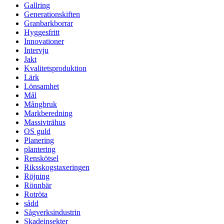
Gallring
Generationskiften
Granbarkborrar
Hyggesfritt
Innovationer
Intervju
Jakt
Kvalitetsproduktion
Lärk
Lönsamhet
Mål
Mångbruk
Markberedning
Massivträhus
OS guld
Planering
plantering
Renskötsel
Riksskogstaxeringen
Röjning
Rönnbär
Rotröta
sådd
Sågverksindustrin
Skadeinsekter