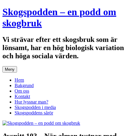
Hoppa
Skogspodden – en podd om
till
innehåll
skogbruk
Vi strävar efter ett skogsbruk som är
lönsamt, har en hög biologisk variation
och höga sociala värden.
Meny
Hem
Bakgrund
Om oss
Kontakt
Hur lyssnar man?
Skogspodden i media
Skogspoddens sårör
Avsnitt 103 – När almen tystnar med