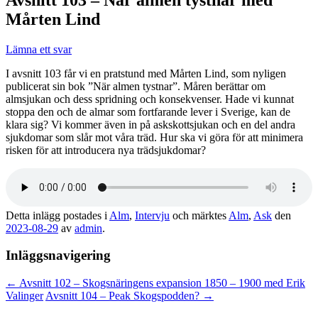
Mårten Lind
Lämna ett svar
I avsnitt 103 får vi en pratstund med Mårten Lind, som nyligen
publicerat sin bok ”När almen tystnar”. Måren berättar om
almsjukan och dess spridning och konsekvenser. Hade vi kunnat
stoppa den och de almar som fortfarande lever i Sverige, kan de
klara sig? Vi kommer även in på askskottsjukan och en del andra
sjukdomar som slår mot våra träd. Hur ska vi göra för att minimera
risken för att introducera nya trädsjukdomar?
Detta inlägg postades i
Alm
,
Intervju
och märktes
Alm
,
Ask
den
2023-08-29
av
admin
.
Inläggsnavigering
←
Avsnitt 102 – Skogsnäringens expansion 1850 – 1900 med Erik
Valinger
Avsnitt 104 – Peak Skogspodden?
→