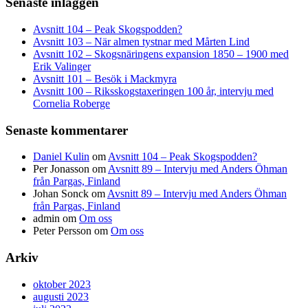
Senaste inläggen
Avsnitt 104 – Peak Skogspodden?
Avsnitt 103 – När almen tystnar med Mårten Lind
Avsnitt 102 – Skogsnäringens expansion 1850 – 1900 med
Erik Valinger
Avsnitt 101 – Besök i Mackmyra
Avsnitt 100 – Riksskogstaxeringen 100 år, intervju med
Cornelia Roberge
Senaste kommentarer
Daniel Kulin
om
Avsnitt 104 – Peak Skogspodden?
Per Jonasson
om
Avsnitt 89 – Intervju med Anders Öhman
från Pargas, Finland
Johan Sonck
om
Avsnitt 89 – Intervju med Anders Öhman
från Pargas, Finland
admin
om
Om oss
Peter Persson
om
Om oss
Arkiv
oktober 2023
augusti 2023