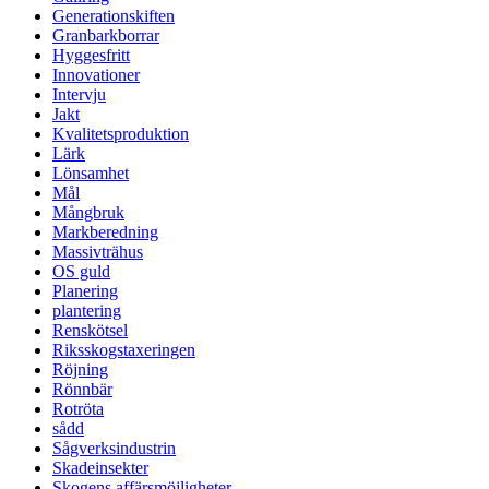
Generationskiften
Granbarkborrar
Hyggesfritt
Innovationer
Intervju
Jakt
Kvalitetsproduktion
Lärk
Lönsamhet
Mål
Mångbruk
Markberedning
Massivträhus
OS guld
Planering
plantering
Renskötsel
Riksskogstaxeringen
Röjning
Rönnbär
Rotröta
sådd
Sågverksindustrin
Skadeinsekter
Skogens affärsmöjligheter