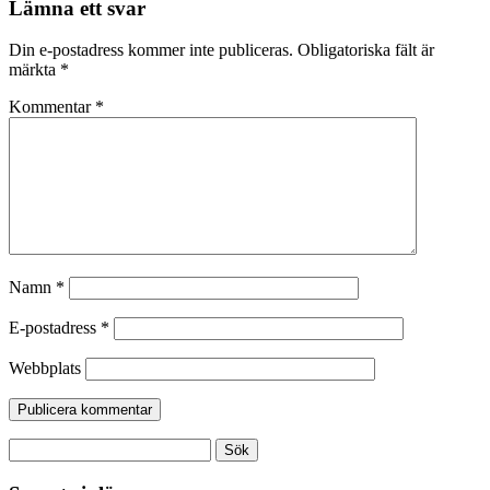
Lämna ett svar
Din e-postadress kommer inte publiceras.
Obligatoriska fält är
märkta
*
Kommentar
*
Namn
*
E-postadress
*
Webbplats
Sök
efter: