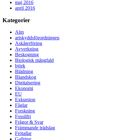
maj 2016
april 2016
Kategorier
Alm
artskyddsförordningen
Askåterföring
Avverkning
Beskogning
Biologisk mångfald
björk
Blädning
Blandskog
Digitalsering
Ekonomi
EU
Exkursion
Fåglar
Forskning
Fossilfri
Frågor & Svar
Främmande trädslag
Frötallar
Gallring