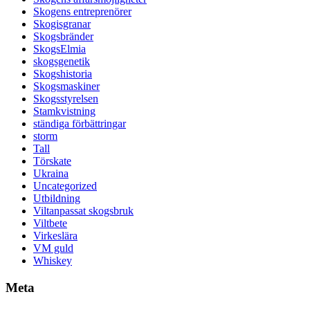
Skogens entreprenörer
Skogisgranar
Skogsbränder
SkogsElmia
skogsgenetik
Skogshistoria
Skogsmaskiner
Skogsstyrelsen
Stamkvistning
ständiga förbättringar
storm
Tall
Törskate
Ukraina
Uncategorized
Utbildning
Viltanpassat skogsbruk
Viltbete
Virkeslära
VM guld
Whiskey
Meta