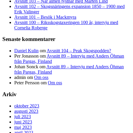
Avsnitt 103 – När almen tystnar med Mårten Lind
Avsnitt 102 – Skogsnäringens expansion 1850 – 1900 med
Erik Valinger
Avsnitt 101 – Besök i Mackmyra
Avsnitt 100 – Riksskogstaxeringen 100 år, intervju med
Cornelia Roberge
Senaste kommentarer
Daniel Kulin
om
Avsnitt 104 – Peak Skogspodden?
Per Jonasson
om
Avsnitt 89 – Intervju med Anders Öhman
från Pargas, Finland
Johan Sonck
om
Avsnitt 89 – Intervju med Anders Öhman
från Pargas, Finland
admin
om
Om oss
Peter Persson
om
Om oss
Arkiv
oktober 2023
augusti 2023
juli 2023
juni 2023
maj 2023
april 2023