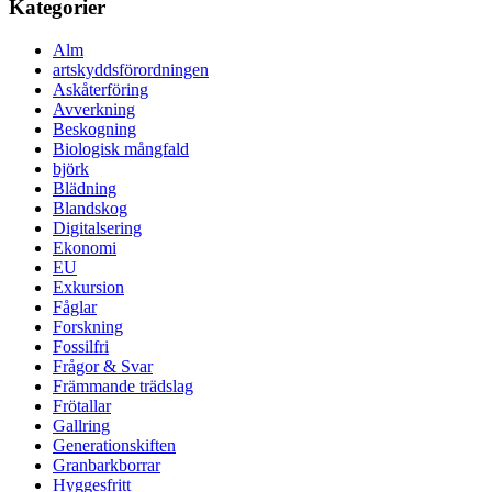
Kategorier
Alm
artskyddsförordningen
Askåterföring
Avverkning
Beskogning
Biologisk mångfald
björk
Blädning
Blandskog
Digitalsering
Ekonomi
EU
Exkursion
Fåglar
Forskning
Fossilfri
Frågor & Svar
Främmande trädslag
Frötallar
Gallring
Generationskiften
Granbarkborrar
Hyggesfritt