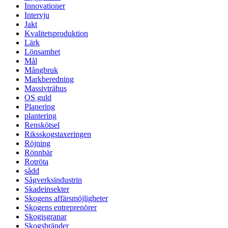
Innovationer
Intervju
Jakt
Kvalitetsproduktion
Lärk
Lönsamhet
Mål
Mångbruk
Markberedning
Massivträhus
OS guld
Planering
plantering
Renskötsel
Riksskogstaxeringen
Röjning
Rönnbär
Rotröta
sådd
Sågverksindustrin
Skadeinsekter
Skogens affärsmöjligheter
Skogens entreprenörer
Skogisgranar
Skogsbränder