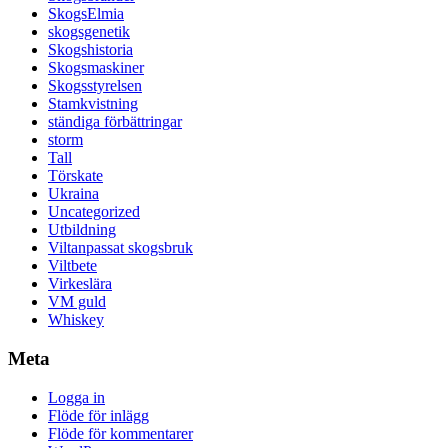
SkogsElmia
skogsgenetik
Skogshistoria
Skogsmaskiner
Skogsstyrelsen
Stamkvistning
ständiga förbättringar
storm
Tall
Törskate
Ukraina
Uncategorized
Utbildning
Viltanpassat skogsbruk
Viltbete
Virkeslära
VM guld
Whiskey
Meta
Logga in
Flöde för inlägg
Flöde för kommentarer