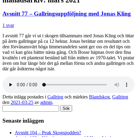
Avsnitt 77 – Gallringsuppföljning med Jonas Kling
1 svar
I avsnitt 77 går vi ut i skogen tillsammans med Jonas Kling och tittar
på årets gallringar på ca 12 hektar. Jonas berättar om resultatet och
den förvånansvärt höga timmerandelen samt ger oss en del tips om
vad vi kan göra bättre nästa gång. Och Bosse häpnas över den fina
kvalitén i ett planterat bestånd tall från mitten av 1970-talet. Vi pratar
även om hur länge bör det gå mellan första och andra gallringen och
där går åsikterna något isär.
Detta inlägg postades i
Gallring
och märktes
Blandskog
,
Gallring
den
2021-03-25
av
admin
.
Sök
efter:
Senaste inläggen
Avsnitt 104 – Peak Skogspodden?