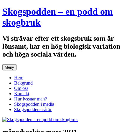
Hoppa
Skogspodden – en podd om
till
innehåll
skogbruk
Vi strävar efter ett skogsbruk som är
lönsamt, har en hög biologisk variation
och höga sociala värden.
Meny
Hem
Bakgrund
Om oss
Kontakt
Hur lyssnar man?
Skogspodden i media
Skogspoddens sårör
månadsarkiv:
mars 2021