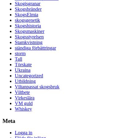
Skogisgranar
Skogsbränder
SkogsElmia
skogsgenetik
Skogshistoria
Skogsmaskiner
Skogsstyrelsen
Stamkvistning
ständiga förbättringar
storm
Tall
Törskate
Ukraina
Uncategorized
Utbildning
Viltanpassat skogsbruk
Viltbete
Virkeslära
VM guld
Whiskey
Meta
Logga in