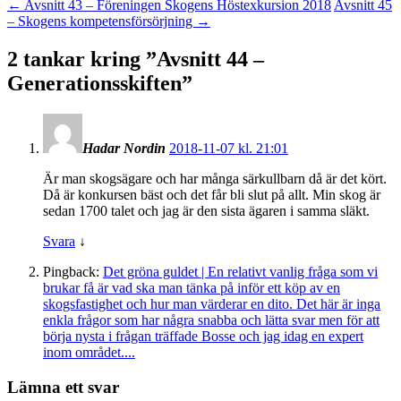
←
Avsnitt 43 – Föreningen Skogens Höstexkursion 2018
Avsnitt 45
– Skogens kompetensförsörjning
→
2 tankar kring ”
Avsnitt 44 –
Generationsskiften
”
Hadar Nordin
2018-11-07 kl. 21:01
Är man skogsägare och har många särkullbarn då är det kört.
Då är konkursen bäst och det får bli slut på allt. Min skog är
sedan 1700 talet och jag är den sista ägaren i samma släkt.
Svara
↓
Pingback:
Det gröna guldet | En relativt vanlig fråga som vi
brukar få är vad ska man tänka på inför ett köp av en
skogsfastighet och hur man värderar en dito. Det här är inga
enkla frågor som har några snabba och lätta svar men för att
börja nysta i frågan träffade Bosse och jag idag en expert
inom området....
Lämna ett svar