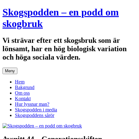
Hoppa
Skogspodden – en podd om
till
innehåll
skogbruk
Vi strävar efter ett skogsbruk som är
lönsamt, har en hög biologisk variation
och höga sociala värden.
Meny
Hem
Bakgrund
Om oss
Kontakt
Hur lyssnar man?
Skogspodden i media
Skogspoddens sårör
Avsnitt 44 – Generationsskiften