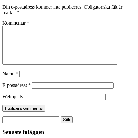
Din e-postadress kommer inte publiceras.
Obligatoriska fält är
märkta
*
Kommentar
*
Namn
*
E-postadress
*
Webbplats
Sök
efter:
Senaste inläggen