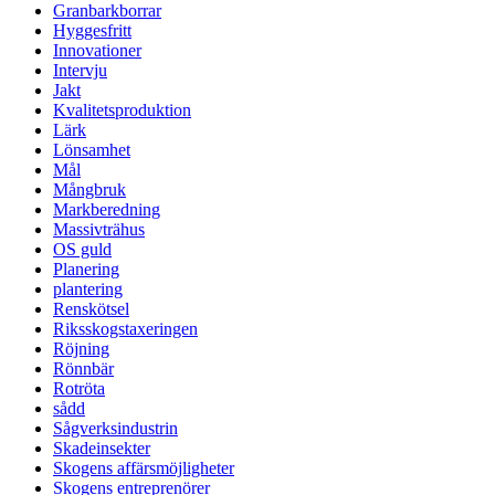
Granbarkborrar
Hyggesfritt
Innovationer
Intervju
Jakt
Kvalitetsproduktion
Lärk
Lönsamhet
Mål
Mångbruk
Markberedning
Massivträhus
OS guld
Planering
plantering
Renskötsel
Riksskogstaxeringen
Röjning
Rönnbär
Rotröta
sådd
Sågverksindustrin
Skadeinsekter
Skogens affärsmöjligheter
Skogens entreprenörer