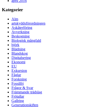
april 2016
Kategorier
Alm
artskyddsförordningen
Askåterföring
Avverkning
Beskogning
Biologisk mångfald
björk
Blädning
Blandskog
Digitalsering
Ekonomi
EU
Exkursion
Fåglar
Forskning
Fossilfri
Frågor & Svar
Främmande trädslag
Frötallar
Gallring
Generationskiften