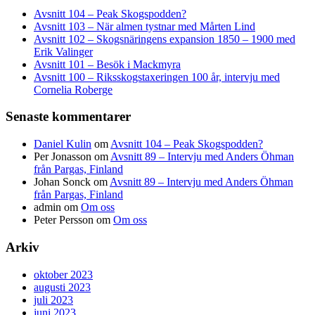
Avsnitt 104 – Peak Skogspodden?
Avsnitt 103 – När almen tystnar med Mårten Lind
Avsnitt 102 – Skogsnäringens expansion 1850 – 1900 med
Erik Valinger
Avsnitt 101 – Besök i Mackmyra
Avsnitt 100 – Riksskogstaxeringen 100 år, intervju med
Cornelia Roberge
Senaste kommentarer
Daniel Kulin
om
Avsnitt 104 – Peak Skogspodden?
Per Jonasson
om
Avsnitt 89 – Intervju med Anders Öhman
från Pargas, Finland
Johan Sonck
om
Avsnitt 89 – Intervju med Anders Öhman
från Pargas, Finland
admin
om
Om oss
Peter Persson
om
Om oss
Arkiv
oktober 2023
augusti 2023
juli 2023
juni 2023