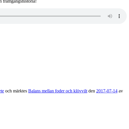
En framgångshistoria!
ete
och märktes
Balans mellan foder och klövvilt
den
2017-07-14
av