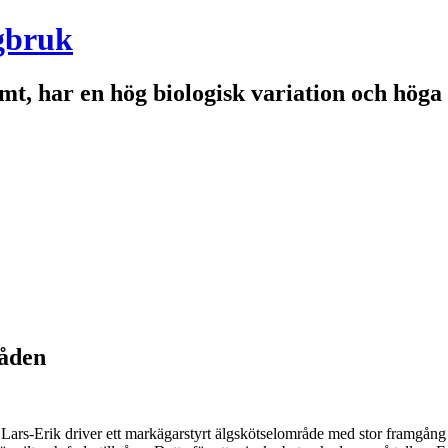
gbruk
mt, har en hög biologisk variation och höga
råden
 Lars-Erik driver ett markägarstyrt älgskötselområde med stor framgång