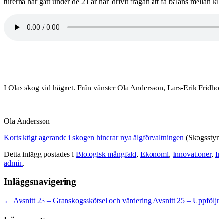
turerna har gått under de 21 år han drivit frågan att få balans mellan 
I Olas skog vid hägnet. Från vänster Ola Andersson, Lars-Erik Fridh
Ola Andersson
Kortsiktigt agerande i skogen hindrar nya älgförvaltningen
(Skogsstyr
Detta inlägg postades i
Biologisk mångfald
,
Ekonomi
,
Innovationer
,
I
admin
.
Inläggsnavigering
←
Avsnitt 23 – Granskogsskötsel och värdering
Avsnitt 25 – Uppfölj