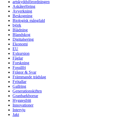
artskyddsförordningen
Askåterföring
Avverkning
Beskogning
Biologisk mångfald
björk
Blädning
Blandskog
Digitalsering
Ekonomi
EU
Exkursion
Fåglar
Forskning
Fossilfri
Frågor & Svar
Främmande trädslag
Frötallar
Gallring
Generationskiften
Granbarkborrar
Hyggesfritt
Innovationer
Intervju
Jakt