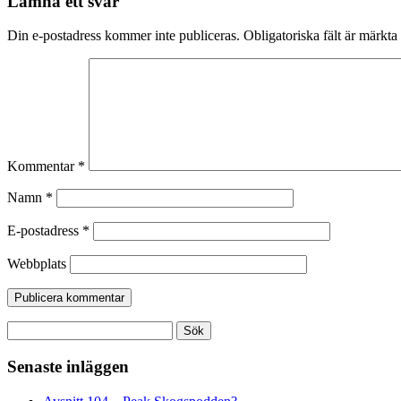
Lämna ett svar
Din e-postadress kommer inte publiceras.
Obligatoriska fält är märkta
Kommentar
*
Namn
*
E-postadress
*
Webbplats
Sök
efter:
Senaste inläggen