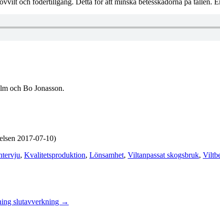
klövvilt och fodertillgång. Detta för att minska betesskadorna på tallen. 
olm och Bo Jonasson.
elsen 2017-07-10)
ntervju
,
Kvalitetsproduktion
,
Lönsamhet
,
Viltanpassat skogsbruk
,
Viltb
ning slutavverkning
→