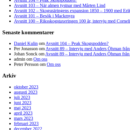
Avsnitt 104 – Peak Skogspodden?
Avsnitt 103 – När almen tystnar med Mårten Lind
Avsnitt 102 – Skogsnäringens expansion 1850 – 1900 med Erik
Avsnitt 101 – Besök i Mackmyra
Avsnitt 100 – Riksskogstaxeringen 100 år, intervju med Corne
Senaste kommentarer
Daniel Kulin
om
Avsnitt 104 – Peak Skogspodden?
Per Jonasson
om
Avsnitt 89 – Intervju med Anders Öhman från
Johan Sonck
om
Avsnitt 89 – Intervju med Anders Öhman från
admin
om
Om oss
Peter Persson
om
Om oss
Arkiv
oktober 2023
augusti 2023
juli 2023
juni 2023
maj 2023
april 2023
mars 2023
februari 2023
december 2022