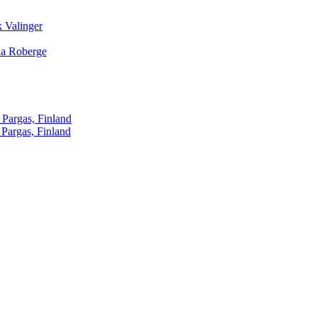
 Valinger
lia Roberge
 Pargas, Finland
 Pargas, Finland