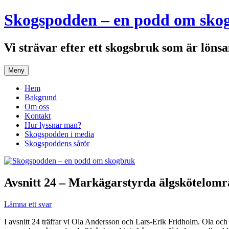
Hoppa
Skogspodden – en podd om sko
till
innehåll
Vi strävar efter ett skogsbruk som är lönsa
Meny
Hem
Bakgrund
Om oss
Kontakt
Hur lyssnar man?
Skogspodden i media
Skogspoddens sårör
Avsnitt 24 – Markägarstyrda älgskötelom
Lämna ett svar
I avsnitt 24 träffar vi Ola Andersson och Lars-Erik Fridholm. Ola och