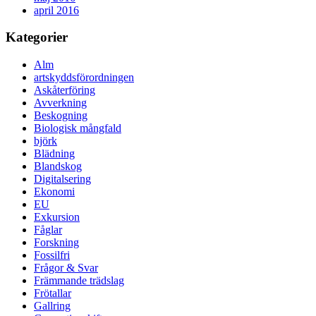
april 2016
Kategorier
Alm
artskyddsförordningen
Askåterföring
Avverkning
Beskogning
Biologisk mångfald
björk
Blädning
Blandskog
Digitalsering
Ekonomi
EU
Exkursion
Fåglar
Forskning
Fossilfri
Frågor & Svar
Främmande trädslag
Frötallar
Gallring