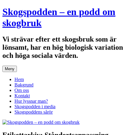
Hoppa
Skogspodden – en podd om
till
innehåll
skogbruk
Vi strävar efter ett skogsbruk som är
lönsamt, har en hög biologisk variation
och höga sociala värden.
Meny
Hem
Bakgrund
Om oss
Kontakt
Hur lyssnar man?
Skogspodden i media
Skogspoddens sårör
Etikettarkiv:
Ståndortsanpassning