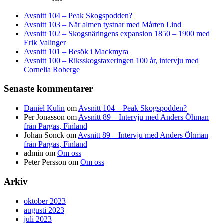
Avsnitt 104 – Peak Skogspodden?
Avsnitt 103 – När almen tystnar med Mårten Lind
Avsnitt 102 – Skogsnäringens expansion 1850 – 1900 med
Erik Valinger
Avsnitt 101 – Besök i Mackmyra
Avsnitt 100 – Riksskogstaxeringen 100 år, intervju med
Cornelia Roberge
Senaste kommentarer
Daniel Kulin
om
Avsnitt 104 – Peak Skogspodden?
Per Jonasson
om
Avsnitt 89 – Intervju med Anders Öhman
från Pargas, Finland
Johan Sonck
om
Avsnitt 89 – Intervju med Anders Öhman
från Pargas, Finland
admin
om
Om oss
Peter Persson
om
Om oss
Arkiv
oktober 2023
augusti 2023
juli 2023