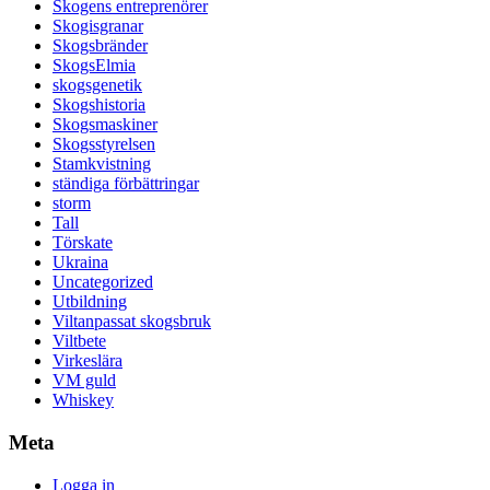
Skogens entreprenörer
Skogisgranar
Skogsbränder
SkogsElmia
skogsgenetik
Skogshistoria
Skogsmaskiner
Skogsstyrelsen
Stamkvistning
ständiga förbättringar
storm
Tall
Törskate
Ukraina
Uncategorized
Utbildning
Viltanpassat skogsbruk
Viltbete
Virkeslära
VM guld
Whiskey
Meta
Logga in