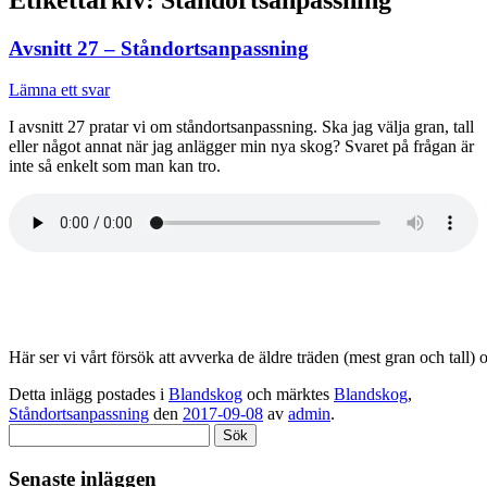
Avsnitt 27 – Ståndortsanpassning
Lämna ett svar
I avsnitt 27 pratar vi om ståndortsanpassning. Ska jag välja gran, tall
eller något annat när jag anlägger min nya skog? Svaret på frågan är
inte så enkelt som man kan tro.
Här ser vi vårt försök att avverka de äldre träden (mest gran och tall)
Detta inlägg postades i
Blandskog
och märktes
Blandskog
,
Ståndortsanpassning
den
2017-09-08
av
admin
.
Sök
efter:
Senaste inläggen