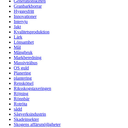
Generationskiften
Granbarkborrar
Hyggesfritt
Innovationer
Intervju
Jakt
Kvalitetsproduktion
Lärk
Lönsamhet
Mål
Mångbruk
Markberedning
Massivträhus
OS guld
Planering
plantering
Renskötsel
Riksskogstaxeringen
Röjning
Rönnbär
Rotröta
sådd
Sågverksindustrin
Skadeinsekter
Skogens affärsmöjligheter