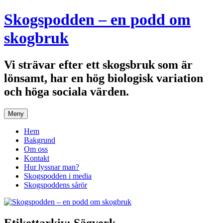
Hoppa
Skogspodden – en podd om
till
innehåll
skogbruk
Vi strävar efter ett skogsbruk som är
lönsamt, har en hög biologisk variation
och höga sociala värden.
Meny
Hem
Bakgrund
Om oss
Kontakt
Hur lyssnar man?
Skogspodden i media
Skogspoddens sårör
Etikettarkiv:
Sägverk