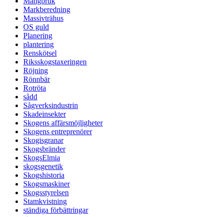
Mångbruk
Markberedning
Massivträhus
OS guld
Planering
plantering
Renskötsel
Riksskogstaxeringen
Röjning
Rönnbär
Rotröta
sådd
Sågverksindustrin
Skadeinsekter
Skogens affärsmöjligheter
Skogens entreprenörer
Skogisgranar
Skogsbränder
SkogsElmia
skogsgenetik
Skogshistoria
Skogsmaskiner
Skogsstyrelsen
Stamkvistning
ständiga förbättringar