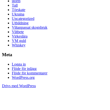
storm
Tall
Törskate
Ukraina
Uncategorized
Utbildning
Viltanpassat skogsbruk
Viltbete
Virkeslära
VM guld
Whiskey
Meta
Logga in
Flöde för inlägg
Flöde för kommentarer
WordPress.org
Drivs med WordPress