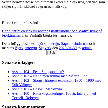
Sedan berättar Bosse om hur man sköter sin björkskog och vad som
skiljer sig från skötsel av gran och tallskog.
Bosse i ett björkbestånd
Här hittar ni en länk till apteringsinstruktioner och kvalitetskrav på
björktimmer
, från Vanhälls björksågs hemsida.
Detta inlägg postades i
björk
,
Intervju
,
Sågverksindustrin
och
märktes
Björk
,
intervju
,
Sägverk
den
2020-01-30
av
admin
.
Sök
efter:
Senaste inläggen
Avsnitt 104 – Peak Skogspodden?
Avsnitt 103 – När almen tystnar med Mårten Lind
Avsnitt 102 – Skogsnäringens expansion 1850 – 1900 med
Erik Valinger
Avsnitt 101 – Besök i Mackmyra
Avsnitt 100 – Riksskogstaxeringen 100 år, intervju med
Cornelia Roberge
Senaste kommentarer