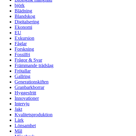
björk
Blädning
Blandskog
Digitalsering
Ekonomi
EU
Exkursion
Fåglar
Forskning
Fossilfri
Frågor & Svar
Främmande trädslag
Frötallar
Gallring
Generationskiften
Granbarkborrar
Hyggesfritt
Innovationer
Intervju
Jakt
Kvalitetsproduktion
Lärk
Lönsamhet
Mål