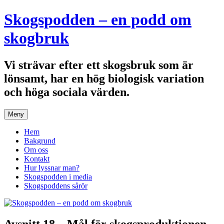
Hoppa
Skogspodden – en podd om
till
innehåll
skogbruk
Vi strävar efter ett skogsbruk som är
lönsamt, har en hög biologisk variation
och höga sociala värden.
Meny
Hem
Bakgrund
Om oss
Kontakt
Hur lyssnar man?
Skogspodden i media
Skogspoddens sårör
Avsnitt 18 – Mål för skogsproduktionen