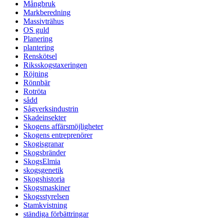
Mångbruk
Markberedning
Massivträhus
OS guld
Planering
plantering
Renskötsel
Riksskogstaxeringen
Röjning
Rönnbär
Rotröta
sådd
Sågverksindustrin
Skadeinsekter
Skogens affärsmöjligheter
Skogens entreprenörer
Skogisgranar
Skogsbränder
SkogsElmia
skogsgenetik
Skogshistoria
Skogsmaskiner
Skogsstyrelsen
Stamkvistning
ständiga förbättringar