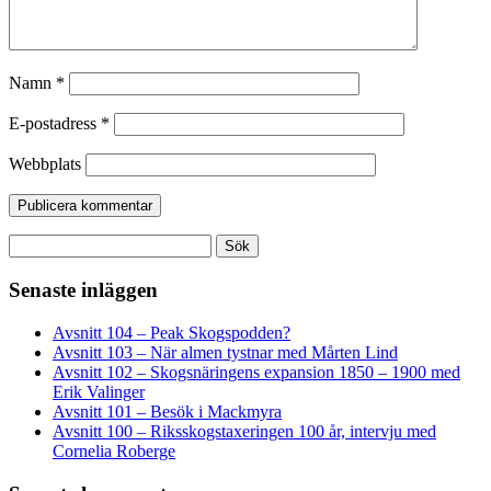
Namn
*
E-postadress
*
Webbplats
Sök
efter:
Senaste inläggen
Avsnitt 104 – Peak Skogspodden?
Avsnitt 103 – När almen tystnar med Mårten Lind
Avsnitt 102 – Skogsnäringens expansion 1850 – 1900 med
Erik Valinger
Avsnitt 101 – Besök i Mackmyra
Avsnitt 100 – Riksskogstaxeringen 100 år, intervju med
Cornelia Roberge