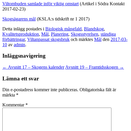
Viltombuden samlade inför viktig omstart
(Artikel i Södra Kontakt
2017-02-23)
Skogsägarens mål
(KSLA:s tidskrift nr 1 2017)
Detta inlägg postades i
Biologisk mångfald
,
Blandskog
,
Kvalitetsproduktion
,
Mål
,
Planering
,
Skogsstyrelsen
,
ständiga
förbättringar
,
Viltanpassat skogsbruk
och märktes
Mål
den
2017-03-
10
av
admin
.
Inläggsnavigering
←
Avsnitt 17 – Skogens kalender
Avsnitt 19 – Framtidsskogen
→
Lämna ett svar
Din e-postadress kommer inte publiceras.
Obligatoriska fält är
märkta
*
Kommentar
*