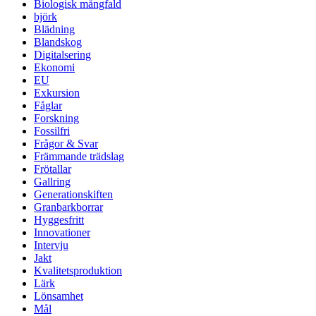
Biologisk mångfald
björk
Blädning
Blandskog
Digitalsering
Ekonomi
EU
Exkursion
Fåglar
Forskning
Fossilfri
Frågor & Svar
Främmande trädslag
Frötallar
Gallring
Generationskiften
Granbarkborrar
Hyggesfritt
Innovationer
Intervju
Jakt
Kvalitetsproduktion
Lärk
Lönsamhet
Mål