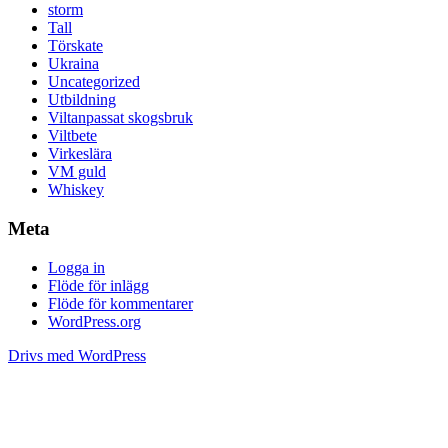
storm
Tall
Törskate
Ukraina
Uncategorized
Utbildning
Viltanpassat skogsbruk
Viltbete
Virkeslära
VM guld
Whiskey
Meta
Logga in
Flöde för inlägg
Flöde för kommentarer
WordPress.org
Drivs med WordPress