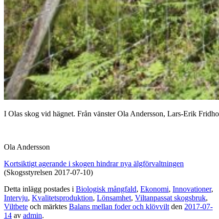
I Olas skog vid hägnet. Från vänster Ola Andersson, Lars-Erik Fridh
Ola Andersson
Kortsiktigt agerande i skogen hindrar nya älgförvaltningen
(Skogsstyrelsen 2017-07-10)
Detta inlägg postades i
Biologisk mångfald
,
Ekonomi
,
Innovationer
,
Intervju
,
Kvalitetsproduktion
,
Lönsamhet
,
Viltanpassat skogsbruk
,
Viltbete
och märktes
Balans mellan foder och klövvilt
den
2017-07-
14
av
admin
.