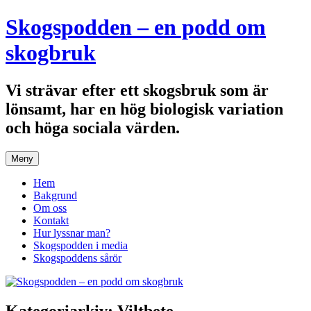
Hoppa
Skogspodden – en podd om
till
innehåll
skogbruk
Vi strävar efter ett skogsbruk som är
lönsamt, har en hög biologisk variation
och höga sociala värden.
Meny
Hem
Bakgrund
Om oss
Kontakt
Hur lyssnar man?
Skogspodden i media
Skogspoddens sårör
Kategoriarkiv:
Viltbete