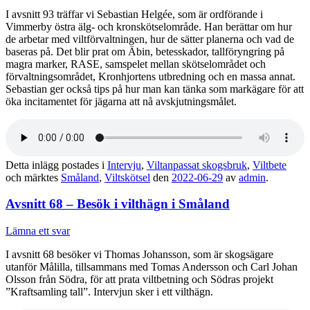
I avsnitt 93 träffar vi Sebastian Helgée, som är ordförande i
Vimmerby östra älg- och kronskötselområde. Han berättar om hur
de arbetar med viltförvaltningen, hur de sätter planerna och vad de
baseras på. Det blir prat om Äbin, betesskador, tallföryngring på
magra marker, RASE, samspelet mellan skötselområdet och
förvaltningsområdet, Kronhjortens utbredning och en massa annat.
Sebastian ger också tips på hur man kan tänka som markägare för att
öka incitamentet för jägarna att nå avskjutningsmålet.
Detta inlägg postades i
Intervju
,
Viltanpassat skogsbruk
,
Viltbete
och märktes
Småland
,
Viltskötsel
den
2022-06-29
av
admin
.
Avsnitt 68 – Besök i vilthägn i Småland
Lämna ett svar
I avsnitt 68 besöker vi Thomas Johansson, som är skogsägare
utanför Målilla, tillsammans med Tomas Andersson och Carl Johan
Olsson från Södra, för att prata viltbetning och Södras projekt
”Kraftsamling tall”. Intervjun sker i ett vilthägn.