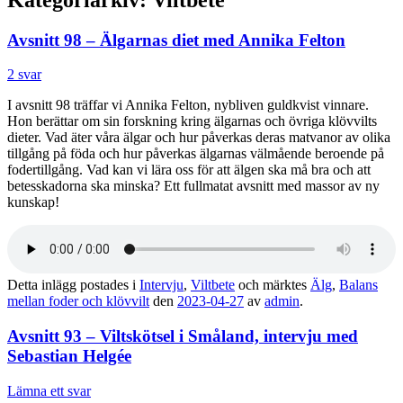
Avsnitt 98 – Älgarnas diet med Annika Felton
2 svar
I avsnitt 98 träffar vi Annika Felton, nybliven guldkvist vinnare.
Hon berättar om sin forskning kring älgarnas och övriga klövvilts
dieter. Vad äter våra älgar och hur påverkas deras matvanor av olika
tillgång på föda och hur påverkas älgarnas välmående beroende på
fodertillgång. Vad kan vi lära oss för att älgen ska må bra och att
betesskadorna ska minska? Ett fullmatat avsnitt med massor av ny
kunskap!
Detta inlägg postades i
Intervju
,
Viltbete
och märktes
Älg
,
Balans
mellan foder och klövvilt
den
2023-04-27
av
admin
.
Avsnitt 93 – Viltskötsel i Småland, intervju med
Sebastian Helgée
Lämna ett svar