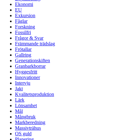
Ekonomi
EU
Exkursion
Fåglar
Forskning
Fossilfri
Frågor & Svar
Främmande trädslag
Frötallar
Gallring
Generationskiften
Granbarkborrar
Hyggesfritt
Innovationer
Intervju
Jakt
Kvalitetsproduktion
Lärk
Lönsamhet
Mål
Mångbruk
Markberedning
Massivträhus
OS guld
Planering