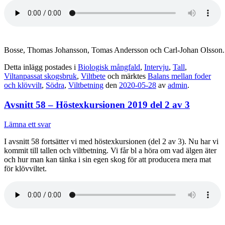
Bosse, Thomas Johansson, Tomas Andersson och Carl-Johan Olsson.
Detta inlägg postades i
Biologisk mångfald
,
Intervju
,
Tall
,
Viltanpassat skogsbruk
,
Viltbete
och märktes
Balans mellan foder
och klövvilt
,
Södra
,
Viltbetning
den
2020-05-28
av
admin
.
Avsnitt 58 – Höstexkursionen 2019 del 2 av 3
Lämna ett svar
I avsnitt 58 fortsätter vi med höstexkursionen (del 2 av 3). Nu har vi
kommit till tallen och viltbetning. Vi får bl a höra om vad älgen äter
och hur man kan tänka i sin egen skog för att producera mera mat
för klövviltet.