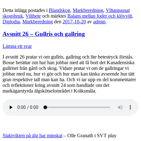
Detta inlägg postades i
Blandskog
,
Markberedning
,
Viltanpassat
skogsbruk
,
Viltbete
och märktes
Balans mellan foder och klövvilt
,
Diplodia
,
Markberedning
den
2017-10-20
av
admin
.
Avsnitt 26 – Gullris och gallring
Lämna ett svar
I avsnitt 26 pratar vi om gullris, gallring och lite betestryck förstås.
Bosse berättar om hur han jobbar med att få bort det Kanadensiska
gullriset från gård och skog. Vidare pratar vi om de gallringar vi
jobbar med nu, hur vi gör och hur man kan tänka avseende hur tätt
gran respektive tall man kan ha. Och vi tar upp en del kommentarer
och reflektioner kring avsnitt 24 som handlade om det
markägarstyrda älgskötselområdet i Kråksmåla.
Slaktvikten på älg har minskat
– Olle Granath i SVT play