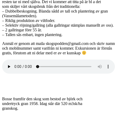
resten tar ni med själva. Det vi kommer att titta på är bl a det
som skiljer vårt skogsbruk från det traditionella:
– Dubbelbeskogning. Blanda sådd av tall och plantering av gran
(Vassemålametoden).
– Riklig produktion av viltfoder.
– Selektiv röjning/gallring (alla gallringar stämplas manuellt av oss).
– 2 gallringar före 55 år.
– Tallen sås enbart, ingen plantering.
Anmäl er genom att maila skogspodden@gmail.com och skriv namn
och mobilnummer samt varifrån ni kommer. Exkursionen är förstås
gratis, förutom att ni delar med er av er kunskap
Bosse framför den skog som bestod av björk och
undertryck gran 1958. Idag står där 520 m3sk/ha
granskog.