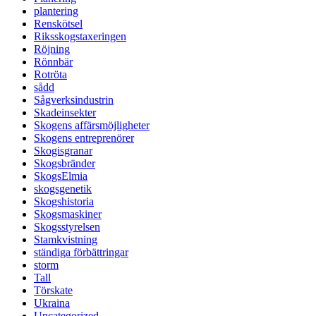
plantering
Renskötsel
Riksskogstaxeringen
Röjning
Rönnbär
Rotröta
sådd
Sågverksindustrin
Skadeinsekter
Skogens affärsmöjligheter
Skogens entreprenörer
Skogisgranar
Skogsbränder
SkogsElmia
skogsgenetik
Skogshistoria
Skogsmaskiner
Skogsstyrelsen
Stamkvistning
ständiga förbättringar
storm
Tall
Törskate
Ukraina
Uncategorized