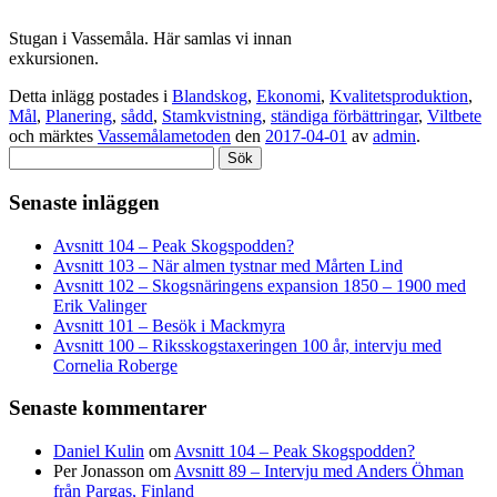
Stugan i Vassemåla. Här samlas vi innan
exkursionen.
Detta inlägg postades i
Blandskog
,
Ekonomi
,
Kvalitetsproduktion
,
Mål
,
Planering
,
sådd
,
Stamkvistning
,
ständiga förbättringar
,
Viltbete
och märktes
Vassemålametoden
den
2017-04-01
av
admin
.
Sök
efter:
Senaste inläggen
Avsnitt 104 – Peak Skogspodden?
Avsnitt 103 – När almen tystnar med Mårten Lind
Avsnitt 102 – Skogsnäringens expansion 1850 – 1900 med
Erik Valinger
Avsnitt 101 – Besök i Mackmyra
Avsnitt 100 – Riksskogstaxeringen 100 år, intervju med
Cornelia Roberge
Senaste kommentarer
Daniel Kulin
om
Avsnitt 104 – Peak Skogspodden?
Per Jonasson
om
Avsnitt 89 – Intervju med Anders Öhman
från Pargas, Finland