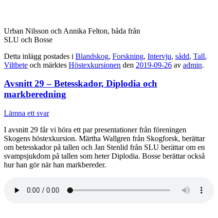
Urban Nilsson och Annika Felton, båda från
SLU och Bosse
Detta inlägg postades i
Blandskog
,
Forskning
,
Intervju
,
sådd
,
Tall
,
Viltbete
och märktes
Höstexkursionen
den
2019-09-26
av
admin
.
Avsnitt 29 – Betesskador, Diplodia och
markberedning
Lämna ett svar
I avsnitt 29 får vi höra ett par presentationer från föreningen
Skogens höstexkursion. Märtha Wallgren från Skogforsk, berättar
om betesskador på tallen och Jan Stenlid från SLU berättar om en
svampsjukdom på tallen som heter Diplodia. Bosse berättar också
hur han gör när han markbereder.