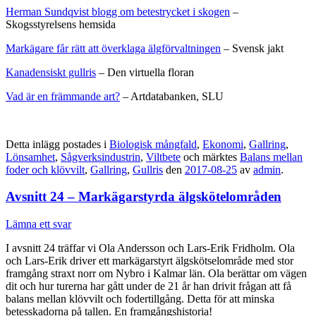
Herman Sundqvist blogg om betestrycket i skogen
–
Skogsstyrelsens hemsida
Markägare får rätt att överklaga älgförvaltningen
– Svensk jakt
Kanadensiskt gullris
– Den virtuella floran
Vad är en främmande art?
– Artdatabanken, SLU
Detta inlägg postades i
Biologisk mångfald
,
Ekonomi
,
Gallring
,
Lönsamhet
,
Sågverksindustrin
,
Viltbete
och märktes
Balans mellan
foder och klövvilt
,
Gallring
,
Gullris
den
2017-08-25
av
admin
.
Avsnitt 24 – Markägarstyrda älgskötelområden
Lämna ett svar
I avsnitt 24 träffar vi Ola Andersson och Lars-Erik Fridholm. Ola
och Lars-Erik driver ett markägarstyrt älgskötselområde med stor
framgång straxt norr om Nybro i Kalmar län. Ola berättar om vägen
dit och hur turerna har gått under de 21 år han drivit frågan att få
balans mellan klövvilt och fodertillgång. Detta för att minska
betesskadorna på tallen. En framgångshistoria!