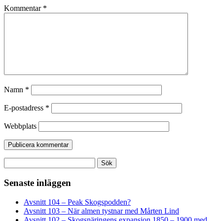
Kommentar
*
Namn
*
E-postadress
*
Webbplats
Sök
efter:
Senaste inläggen
Avsnitt 104 – Peak Skogspodden?
Avsnitt 103 – När almen tystnar med Mårten Lind
Avsnitt 102 – Skogsnäringens expansion 1850 – 1900 med