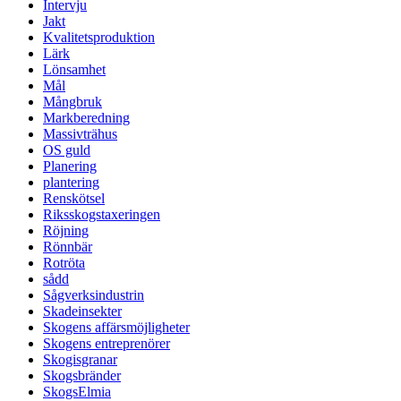
Intervju
Jakt
Kvalitetsproduktion
Lärk
Lönsamhet
Mål
Mångbruk
Markberedning
Massivträhus
OS guld
Planering
plantering
Renskötsel
Riksskogstaxeringen
Röjning
Rönnbär
Rotröta
sådd
Sågverksindustrin
Skadeinsekter
Skogens affärsmöjligheter
Skogens entreprenörer
Skogisgranar
Skogsbränder
SkogsElmia