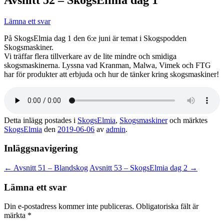
Lämna ett svar
På SkogsElmia dag 1 den 6:e juni är temat i Skogspodden
Skogsmaskiner.
Vi träffar flera tillverkare av de lite mindre och smidiga
skogsmaskinerna. Lyssna vad Kranman, Malwa, Vimek och FTG
har för produkter att erbjuda och hur de tänker kring skogsmaskiner!
Detta inlägg postades i
SkogsElmia
,
Skogsmaskiner
och märktes
SkogsElmia
den
2019-06-06
av
admin
.
Inläggsnavigering
←
Avsnitt 51 – Blandskog
Avsnitt 53 – SkogsElmia dag 2
→
Lämna ett svar
Din e-postadress kommer inte publiceras.
Obligatoriska fält är
märkta
*