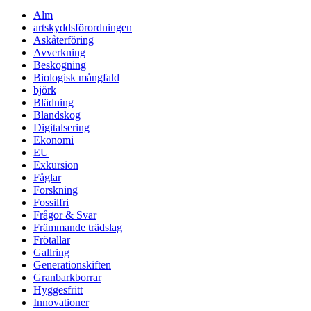
Alm
artskyddsförordningen
Askåterföring
Avverkning
Beskogning
Biologisk mångfald
björk
Blädning
Blandskog
Digitalsering
Ekonomi
EU
Exkursion
Fåglar
Forskning
Fossilfri
Frågor & Svar
Främmande trädslag
Frötallar
Gallring
Generationskiften
Granbarkborrar
Hyggesfritt
Innovationer