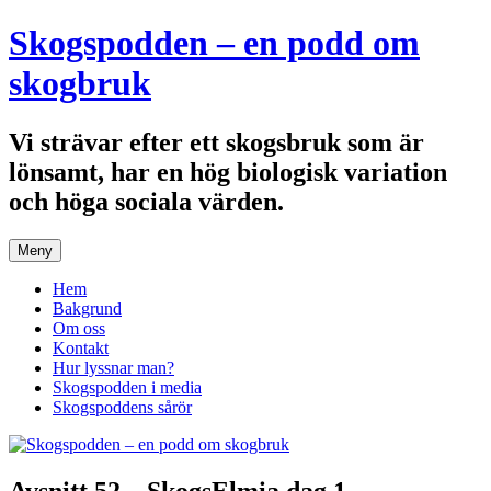
Hoppa
Skogspodden – en podd om
till
innehåll
skogbruk
Vi strävar efter ett skogsbruk som är
lönsamt, har en hög biologisk variation
och höga sociala värden.
Meny
Hem
Bakgrund
Om oss
Kontakt
Hur lyssnar man?
Skogspodden i media
Skogspoddens sårör
Avsnitt 52 – SkogsElmia dag 1