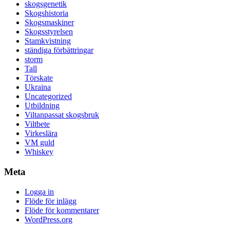
skogsgenetik
Skogshistoria
Skogsmaskiner
Skogsstyrelsen
Stamkvistning
ständiga förbättringar
storm
Tall
Törskate
Ukraina
Uncategorized
Utbildning
Viltanpassat skogsbruk
Viltbete
Virkeslära
VM guld
Whiskey
Meta
Logga in
Flöde för inlägg
Flöde för kommentarer
WordPress.org