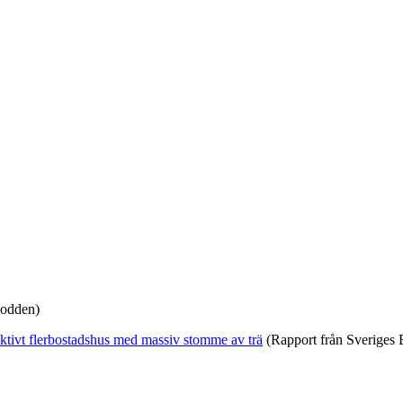
 podden)
ektivt flerbostadshus med massiv stomme av trä
(Rapport från Sveriges B