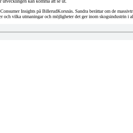
ur utvecklingen kan komma att se ut.
Consumer Insights på BillerudKorsnäs. Sandra berättar om de massiv
 och vilka utmaningar och möjligheter det ger inom skogsindustrin i a