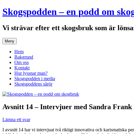
Hoppa
Skogspodden – en podd om sko
till
innehåll
Vi strävar efter ett skogsbruk som är lönsa
Meny
Hem
Bakgrund
Om oss
Kontakt
Hur lyssnar man?
Skogspodden i media
Skogspoddens sårör
Avsnitt 14 – Intervjuer med Sandra Frank
Lämna ett svar
I avsnitt 14 har vi intervjuat två riktigt innovativa och karismatiska 