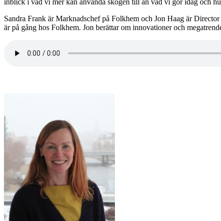
inblick i vad vi mer kan använda skogen till än vad vi gör idag och h
Sandra Frank är Marknadschef på Folkhem och Jon Haag är Director 
är på gång hos Folkhem. Jon berättar om innovationer och megatrender