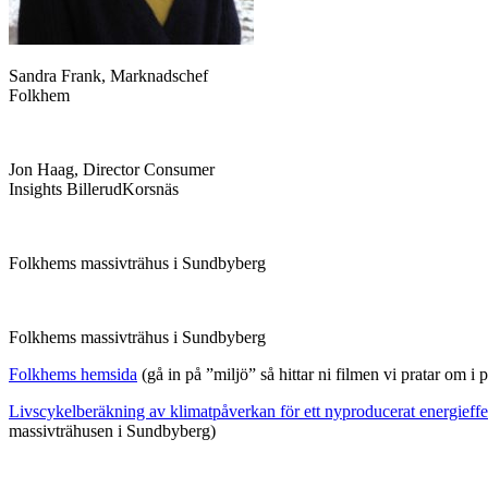
Sandra Frank, Marknadschef
Folkhem
Jon Haag, Director Consumer
Insights BillerudKorsnäs
Folkhems massivträhus i Sundbyberg
Folkhems massivträhus i Sundbyberg
Folkhems hemsida
(gå in på ”miljö” så hittar ni filmen vi pratar om i
Livscykelberäkning av klimatpåverkan för ett nyproducerat energieff
massivträhusen i Sundbyberg)