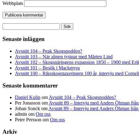
Webbplats
Sök
efter:
Senaste inläggen
Avsnitt 104 – Peak Skogspodden?
Avsnitt 103 – När almen tystnar med Mårten Lind
Avsnitt 102 – Skogsnäringens expansion 1850 – 1900 med Erik
Avsnitt 101 – Besök i Mackmyra
Avsnitt 100 – Riksskogstaxeringen 100 år, intervju med Corne
Senaste kommentarer
Daniel Kulin
om
Avsnitt 104 – Peak Skogspodden?
Per Jonasson
om
Avsnitt 89 – Intervju med Anders Öhman från
Johan Sonck
om
Avsnitt 89 – Intervju med Anders Öhman från
admin
om
Om oss
Peter Persson
om
Om oss
Arkiv