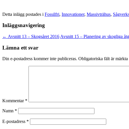
Detta inlägg postades i
Fossilfri
,
Innovationer
,
Massivträhus
,
Sågverks
Inläggsnavigering
←
Avsnitt 13 – Skogsåret 2016
Avsnitt 15 – Planering av skogliga å
Lämna ett svar
Din e-postadress kommer inte publiceras.
Obligatoriska fält är märkta
Kommentar
*
Namn
*
E-postadress
*