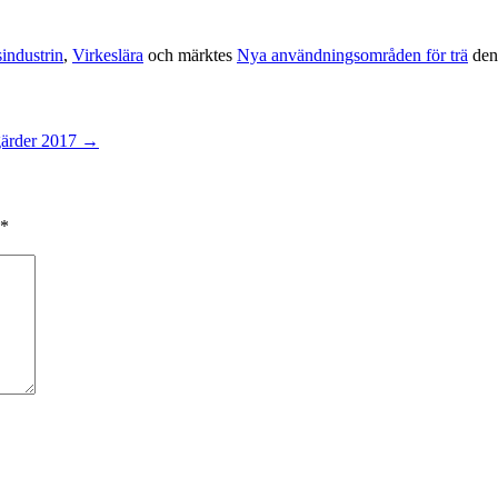
industrin
,
Virkeslära
och märktes
Nya användningsområden för trä
de
tgärder 2017
→
*