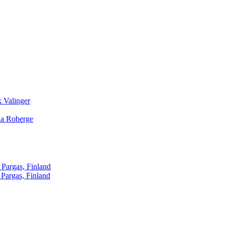
 Valinger
lia Roberge
 Pargas, Finland
 Pargas, Finland